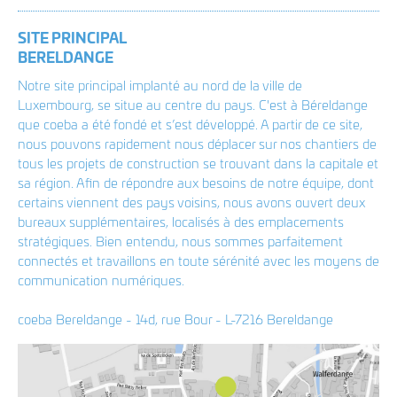
LinkedIn
T +352 33 86 86 1
F +352 33 20 81
SITE PRINCIPAL
info@coeba.lu
BERELDANGE
Notre site principal implanté au nord de la ville de
Plan d'accès Bereldange
Luxembourg, se situe au centre du pays. C'est à Béreldange
Plan d'accès Wasserbillig
que coeba a été fondé et s’est développé. A partir de ce site,
nous pouvons rapidement nous déplacer sur nos chantiers de
Plan d'accès Rambrouch
tous les projets de construction se trouvant dans la capitale et
sa région. Afin de répondre aux besoins de notre équipe, dont
certains viennent des pays voisins, nous avons ouvert deux
bureaux supplémentaires, localisés à des emplacements
stratégiques. Bien entendu, nous sommes parfaitement
connectés et travaillons en toute sérénité avec les moyens de
communication numériques.
coeba Bereldange - 14d, rue Bour - L-7216 Bereldange