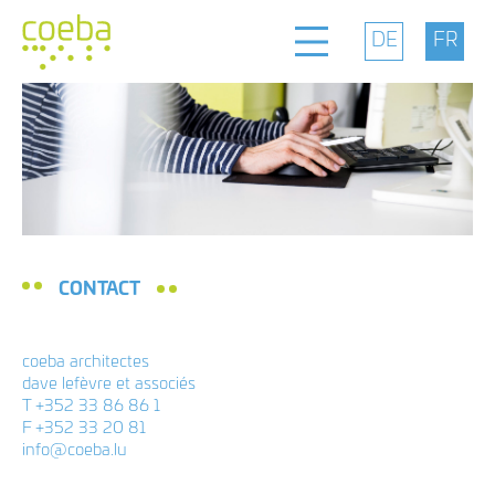
Bureau
Positionnement
Projets
CONTACT
Contact
coeba architectes
dave lefèvre et associés
T +352 33 86 86 1
F +352 33 20 81
facebook
coeba architectes
info@coeba.lu
dave lefèvre et associés
instagram
14d, rue Bour L-7216 Bereldange