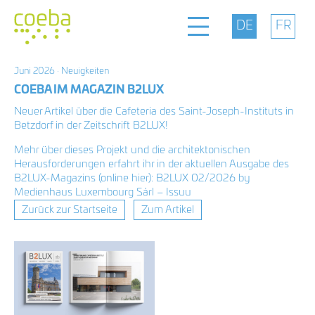
Juni 2026 · Neuigkeiten
Büro
COEBA IM MAGAZIN B2LUX
Neuer Artikel über die Cafeteria des Saint-Joseph-Instituts in
Haltung
Betzdorf in der Zeitschrift B2LUX!
Mehr über dieses Projekt und die architektonischen
Herausforderungen erfahrt ihr in der aktuellen Ausgabe des
Projekte
B2LUX-Magazins (online hier):
B2LUX 02/2026 by
Medienhaus Luxembourg Sárl – Issuu
Zurück zur Startseite
Zum Artikel
Kontakt
facebook
coeba architectes
dave lefèvre et associés
instagram
14d, rue Bour L-7216 Bereldange