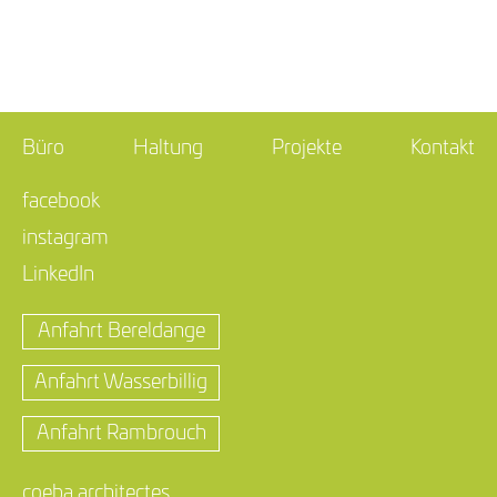
LinkedIn
T +352 33 86 86 1
F +352 33 20 81
info@coeba.lu
Anfahrt Bereldange
Büro
Haltung
Projekte
Kontakt
Anfahrt Wasserbillig
facebook
Anfahrt Rambrouch
instagram
LinkedIn
Anfahrt Bereldange
Anfahrt Wasserbillig
Anfahrt Rambrouch
coeba architectes