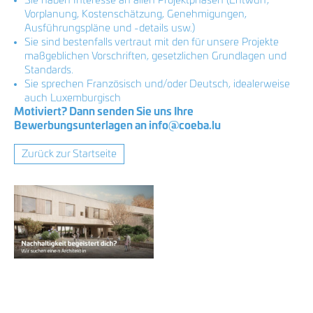
Sie haben Interesse an allen Projektphasen (Entwurf,
LinkedIn
T +352 33 86 86 1
Vorplanung, Kostenschätzung, Genehmigungen,
F +352 33 20 81
Ausführungspläne und -details usw.)
info@coeba.lu
Sie sind bestenfalls vertraut mit den für unsere Projekte
maßgeblichen Vorschriften, gesetzlichen Grundlagen und
Anfahrt Bereldange
Standards.
Sie sprechen Französisch und/oder Deutsch, idealerweise
auch Luxemburgisch
Anfahrt Wasserbillig
Motiviert? Dann senden Sie uns Ihre
Bewerbungsunterlagen an
info@coeba.lu
Anfahrt Rambrouch
Zurück zur Startseite