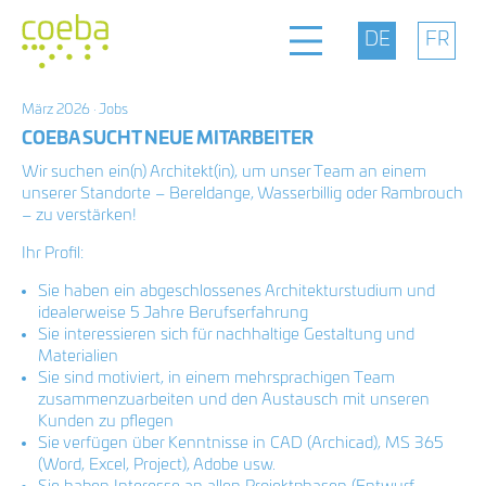
März 2026 · Jobs
Büro
COEBA SUCHT NEUE MITARBEITER
Wir suchen ein(n) Architekt(in), um unser Team an einem
Haltung
unserer Standorte – Bereldange, Wasserbillig oder Rambrouch
– zu verstärken!
Ihr Profil:
Projekte
Sie haben ein abgeschlossenes Architekturstudium und
idealerweise 5 Jahre Berufserfahrung
Sie interessieren sich für nachhaltige Gestaltung und
Kontakt
Materialien
Sie sind motiviert, in einem mehrsprachigen Team
zusammenzuarbeiten und den Austausch mit unseren
Kunden zu pflegen
facebook
coeba architectes
Sie verfügen über Kenntnisse in CAD (Archicad), MS 365
dave lefèvre et associés
instagram
(Word, Excel, Project), Adobe usw.
14d, rue Bour L-7216 Bereldange