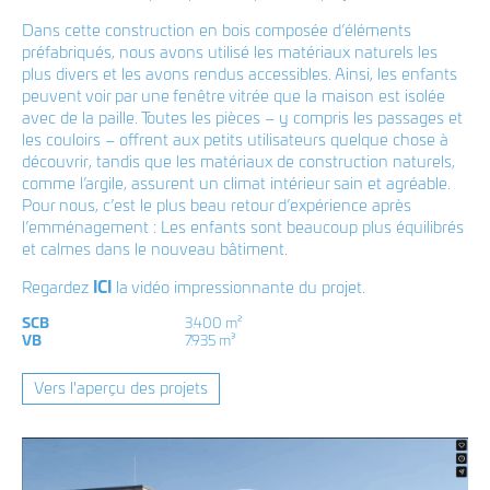
LinkedIn
T +352 33 86 86 1
Dans cette construction en bois composée d’éléments
F +352 33 20 81
préfabriqués, nous avons utilisé les matériaux naturels les
info@coeba.lu
plus divers et les avons rendus accessibles. Ainsi, les enfants
peuvent voir par une fenêtre vitrée que la maison est isolée
Plan d'accès Bereldange
avec de la paille. Toutes les pièces – y compris les passages et
les couloirs – offrent aux petits utilisateurs quelque chose à
Plan d'accès Wasserbillig
découvrir, tandis que les matériaux de construction naturels,
comme l’argile, assurent un climat intérieur sain et agréable.
Plan d'accès Rambrouch
Pour nous, c’est le plus beau retour d’expérience après
l’emménagement : Les enfants sont beaucoup plus équilibrés
et calmes dans le nouveau bâtiment.
Regardez
ICI
la vidéo impressionnante du projet.
SCB
3.400 m²
VB
7.935 m³
Vers l'aperçu des projets