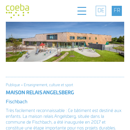
Bureau
Positionnement
Projets
Publique • Enseignement, culture et sport
Contact
MAISON RELAIS ANGELSBERG
Fischbach
Très facilement reconnaissable : Ce bâtiment est destiné aux
facebook
coeba architectes
enfants. La maison relais Angelsberg, située dans la
dave lefèvre et associés
commune de Fischbach, a été inaugurée en 2017 et
instagram
14d, rue Bour L-7216 Bereldange
constitue une étape importante pour nos projets durables.