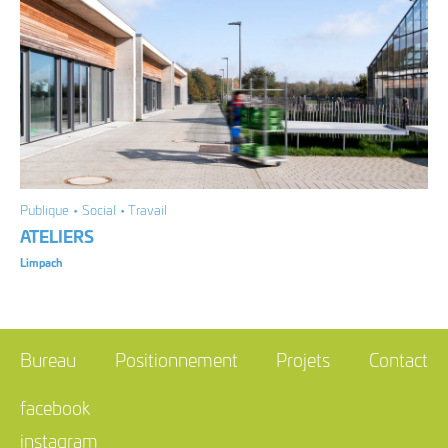
Publique • Social • Travail
ATELIERS
Limpach
Bureau
Positionnement
Projets
Contact
facebook
instagram