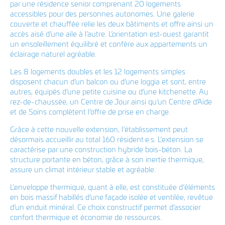
LinkedIn
par une résidence senior comprenant 20 logements
T +352 33 86 86 1
accessibles pour des personnes autonomes. Une galerie
F +352 33 20 81
couverte et chauffée relie les deux bâtiments et offre ainsi un
info@coeba.lu
accès aisé d’une aile à l’autre. L’orientation est-ouest garantit
un ensoleillement équilibré et confère aux appartements un
Plan d'accès Bereldange
éclairage naturel agréable.
Plan d'accès Wasserbillig
Les 8 logements doubles et les 12 logements simples
disposent chacun d’un balcon ou d’une loggia et sont, entre
autres, équipés d’une petite cuisine ou d’une kitchenette. Au
Plan d'accès Rambrouch
rez-de-chaussée, un Centre de Jour ainsi qu’un Centre d’Aide
et de Soins complètent l’offre de prise en charge.
Grâce à cette nouvelle extension, l’établissement peut
désormais accueillir au total 160 résident·e·s. L’extension se
caractérise par une construction hybride bois-béton. La
structure portante en béton, grâce à son inertie thermique,
assure un climat intérieur stable et agréable.
L’enveloppe thermique, quant à elle, est constituée d’éléments
en bois massif habillés d’une façade isolée et ventilée, revêtue
d’un enduit minéral. Ce choix constructif permet d’associer
confort thermique et économie de ressources.