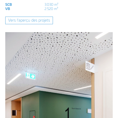
SCB
3.030 m²
VB
2.520 m³
Vers l'aperçu des projets