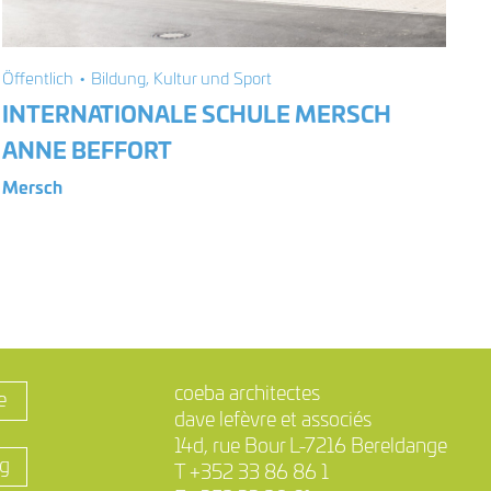
Öffentlich • Bildung, Kultur und Sport
INTERNATIONALE SCHULE MERSCH
ANNE BEFFORT
Mersch
coeba architectes
e
dave lefèvre et associés
14d, rue Bour L-7216 Bereldange
ig
T +352 33 86 86 1