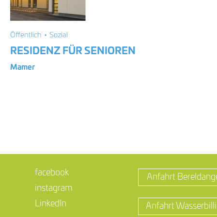
Öffentlich • Sozial
RESIDENZ FÜR SENIOREN
Mamer
facebook
Anfahrt Bereldang
instagram
LinkedIn
Anfahrt Wasserbill