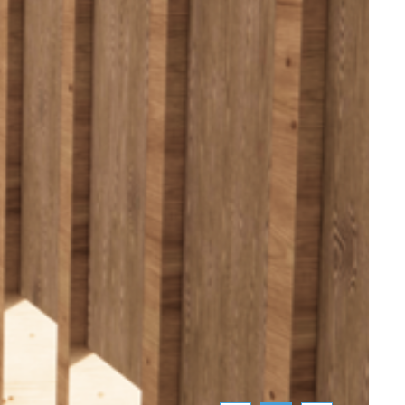
coeba architectes
dave lefèvre et associés
14d, rue Bour L-7216 Bereldange
T +352 33 86 86 1
F +352 33 20 81
info@coeba.lu
Anfahrt Bereldange
Anfahrt Wasserbillig