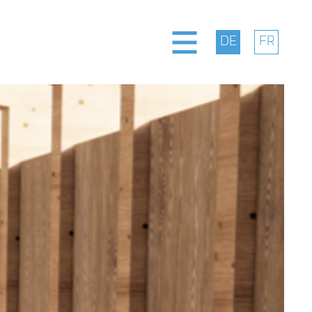
ng
te
t