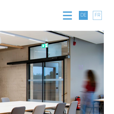
ng
te
t