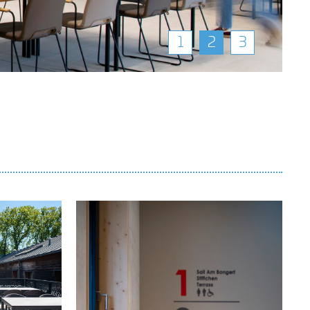
1
2
3
coeba architectes
dave lefèvre et associés
14d, rue Bour L-7216 Bereldange
T +352 33 86 86 1
F +352 33 20 81
info@coeba.lu
Anfahrt Bereldange
Anfahrt Wasserbillig