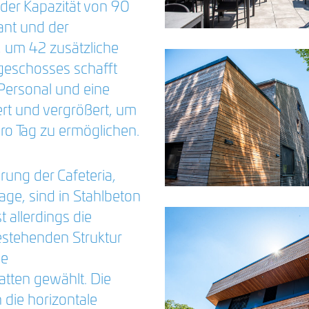
der Kapazität von 90
ant und der
 um 42 zusätzliche
geschosses schafft
Personal und eine
rt und vergrößert, um
ro Tag zu ermöglichen.
ung der Cafeteria,
age, sind in Stahlbeton
 allerdings die
estehenden Struktur
ne
atten gewählt. Die
die horizontale