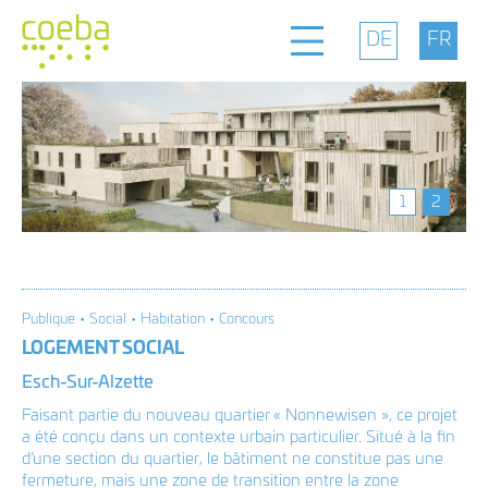
Bureau
Positionnement
1
2
Projets
Publique • Social • Habitation • Concours
Contact
LOGEMENT SOCIAL
Esch-Sur-Alzette
Faisant partie du nouveau quartier « Nonnewisen », ce projet
facebook
coeba architectes
a été conçu dans un contexte urbain particulier. Situé à la fin
dave lefèvre et associés
d’une section du quartier, le bâtiment ne constitue pas une
instagram
14d, rue Bour L-7216 Bereldange
fermeture, mais une zone de transition entre la zone