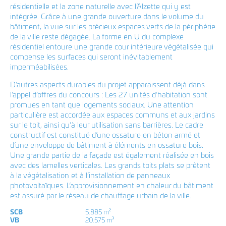
LinkedIn
T +352 33 86 86 1
résidentielle et la zone naturelle avec l’Alzette qui y est
F +352 33 20 81
intégrée. Grâce à une grande ouverture dans le volume du
info@coeba.lu
bâtiment, la vue sur les précieux espaces verts de la périphérie
de la ville reste dégagée. La forme en U du complexe
résidentiel entoure une grande cour intérieure végétalisée qui
Plan d'accès Bereldange
compense les surfaces qui seront inévitablement
imperméabilisées.
Plan d'accès Wasserbillig
D’autres aspects durables du projet apparaissent déjà dans
Plan d'accès Rambrouch
l’appel d’offres du concours : Les 27 unités d’habitation sont
promues en tant que logements sociaux. Une attention
particulière est accordée aux espaces communs et aux jardins
sur le toit, ainsi qu’à leur utilisation sans barrières. Le cadre
constructif est constitué d’une ossature en béton armé et
d’une enveloppe de bâtiment à éléments en ossature bois.
Une grande partie de la façade est également réalisée en bois
avec des lamelles verticales. Les grands toits plats se prêtent
à la végétalisation et à l’installation de panneaux
photovoltaïques. L’approvisionnement en chaleur du bâtiment
est assuré par le réseau de chauffage urbain de la ville.
SCB
5.885 m²
VB
20.575 m³